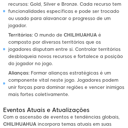
recursos: Gold, Silver e Bronze. Cada recurso tem
funcionalidades específicas e pode ser trocado
ou usado para alavancar o progresso de um
jogador.
Territórios:
O mundo de
CHILIHUAHUA
é
composto por diversos territórios que os
jogadores disputam entre si. Controlar territórios
desbloqueia novos recursos e fortalece a posição
do jogador no jogo.
Alianças:
Formar alianças estratégicas é um
componente vital neste jogo. Jogadores podem
unir forças para dominar regiões e vencer inimigos
mais fortes coletivamente.
Eventos Atuais e Atualizações
Com a ascensão de eventos e tendências globais,
CHILIHUAHUA
incorpora temas atuais em suas