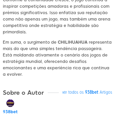
inspirar competições amadoras e profissionais com
prêmios significativos. Isso enfatiza sua reputação
como não apenas um jogo, mas também uma arena
competitiva onde estratégia e habilidade são
primordiais.
Em suma, o surgimento de
CHILIHUAHUA
representa
mais do que uma simples tendência passageira.
Está moldando ativamente o cenário dos jogos de
estratégia mundial, oferecendo desafios
emocionantes e uma experiência rica que continua
a evolver.
Sobre o Autor
ver todos os
938bet
Artigos
938bet