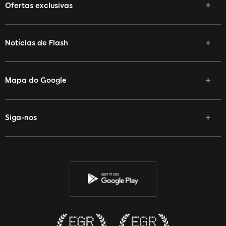
Ofertas exclusivas
Notícias de Flash
Mapa do Google
Siga-nos
Facebook
Twitter
YouTube
Instagram
Discord
Twitch
Reddit