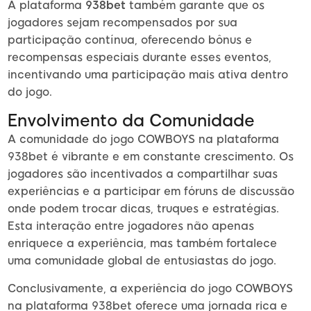
A plataforma
938bet
também garante que os
jogadores sejam recompensados por sua
participação contínua, oferecendo bônus e
recompensas especiais durante esses eventos,
incentivando uma participação mais ativa dentro
do jogo.
Envolvimento da Comunidade
A comunidade do jogo COWBOYS na plataforma
938bet é vibrante e em constante crescimento. Os
jogadores são incentivados a compartilhar suas
experiências e a participar em fóruns de discussão
onde podem trocar dicas, truques e estratégias.
Esta interação entre jogadores não apenas
enriquece a experiência, mas também fortalece
uma comunidade global de entusiastas do jogo.
Conclusivamente, a experiência do jogo COWBOYS
na plataforma 938bet oferece uma jornada rica e