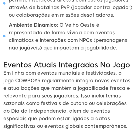
através de batalhas PvP (jogador contra jogador)
ou colaborações em missões desafiadoras.
Ambiente Dinâmico:
O Velho Oeste é
representado de forma vívida com eventos
climáticos e interações com NPCs (personagens
não jogáveis) que impactam a jogabilidade.
Eventos Atuais Integrados No Jogo
Em linha com eventos mundiais e festividades, o
jogo COWBOYS regularmente integra novos eventos
e atualizações que mantêm a jogabilidade fresca e
relevante para seus jogadores. Isso inclui temas
sazonais como festivais de outono ou celebrações
do Dia da Independência, além de eventos
especiais que podem estar ligados a datas
significativas ou eventos globais contemporâneos.