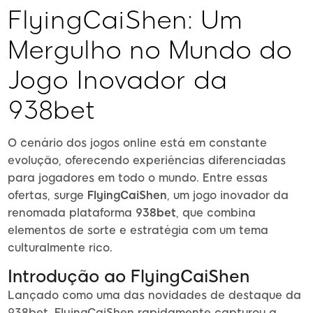
FlyingCaiShen: Um
Mergulho no Mundo do
Jogo Inovador da
938bet
O cenário dos jogos online está em constante
evolução, oferecendo experiências diferenciadas
para jogadores em todo o mundo. Entre essas
ofertas, surge
FlyingCaiShen
, um jogo inovador da
renomada plataforma
938bet
, que combina
elementos de sorte e estratégia com um tema
culturalmente rico.
Introdução ao FlyingCaiShen
Lançado como uma das novidades de destaque da
938bet, FlyingCaiShen rapidamente capturou a