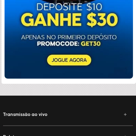
Transmissão ao vivo