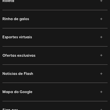
Roleta
Rinha de galos
Esportes virtuais
Ofertas exclusivas
Notícias de Flash
Mapa do Google