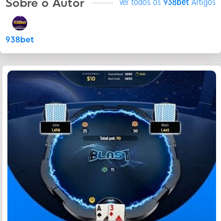
Sobre o Autor
ver todos os
938bet
Artigos
938bet