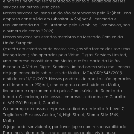
e não faz nenhuma representação quanto à legalidade desses
serviços em outras jurisdições.
Nossos serviços no Reino Unido são gerenciados pela 938bet, uma
empresa constituída em Gibraltar. A 938bet é licenciada e
regulamentada na Grã-Bretanha pela Gambling Commission, sob
o número de conta 39028.
Nossos serviços nos estados membros do Mercado Comum da
União Europeia
(exceto em estados onde nossos serviços são fornecidos sob uma
licença local) são operados pela Virtual Digital Services Limited,
uma empresa constituída em Malta, que faz parte da União
Europeia. A Virtual Digital Services Limited opera sob uma licença
de jogo concedida sob as leis de Malta - MGA/CRP/543/2018
emitida em 11/10/2019. Nossos produtos de apostas são operados
na Irlanda pela 938bet, uma empresa constituída em Malta,
licenciada e regulamentada pelos Comissários de Receita da
Irlanda. O endereço de nossas empresas sediadas em Gibraltar
é: 601-701 Europort, Gibraltar.
O endereço de nossas empresas sediadas em Malta é: Level 7,
Tagliaferro Business Centre, 14, High Street, Sliema SLM 1549,
Malta
O jogo pode ser viciante; por favor, jogue com responsabilidade.
Para mais informações sobre como nos apoiar, visite nossa