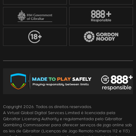
Copyright 2026. Todos os direitos reservados.
A Virtual Global Digital Services Limited é licenciada pela
Gibraltar Licensing Authority e regulamentada pelo Gibraltar
Gambling Commissioner para oferecer serviços de jogo online sob
as leis de Gibraltar (Licenças de Jogo Remoto números 112 e 113)