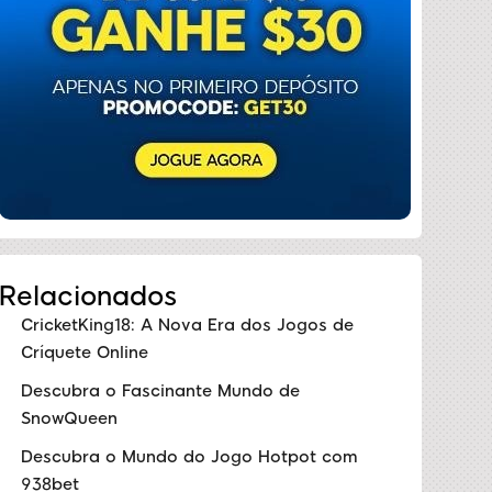
Relacionados
CricketKing18: A Nova Era dos Jogos de
Críquete Online
Descubra o Fascinante Mundo de
SnowQueen
Descubra o Mundo do Jogo Hotpot com
938bet