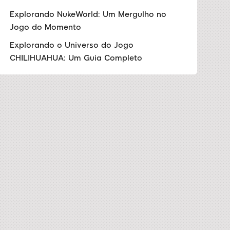
Explorando NukeWorld: Um Mergulho no
Jogo do Momento
Explorando o Universo do Jogo
CHILIHUAHUA: Um Guia Completo