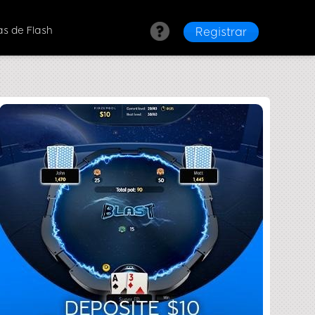
as de Flash
Registrar