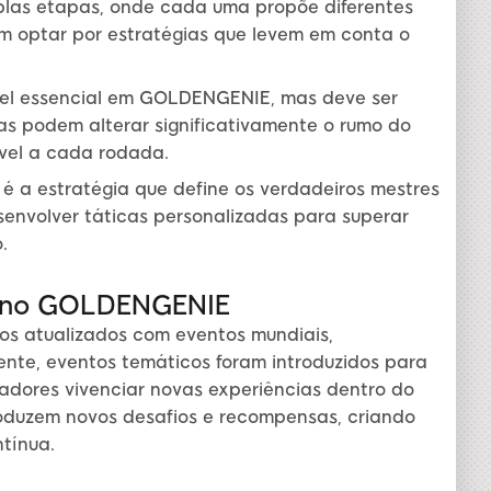
iplas etapas, onde cada uma propõe diferentes
m optar por estratégias que levem em conta o
l essencial em GOLDENGENIE, mas deve ser
ias podem alterar significativamente o rumo do
ível a cada rodada.
é a estratégia que define os verdadeiros mestres
nvolver táticas personalizadas para superar
.
s no GOLDENGENIE
os atualizados com eventos mundiais,
te, eventos temáticos foram introduzidos para
gadores vivenciar novas experiências dentro do
roduzem novos desafios e recompensas, criando
tínua.