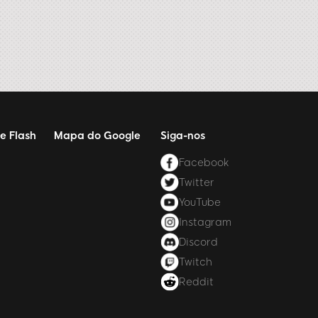
e Flash
Mapa do Google
Siga-nos
Facebook
Twitter
YouTube
Instagram
Discord
Twitch
Reddit