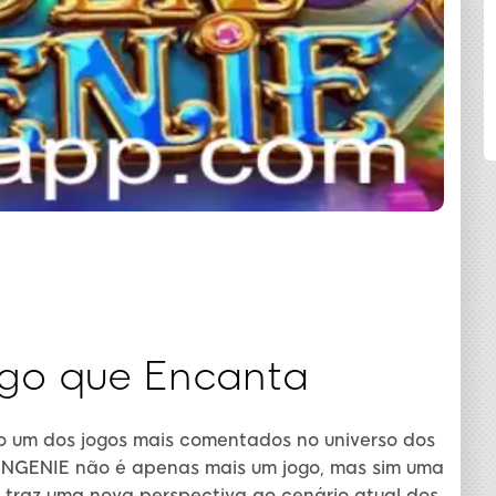
COMPARTILHAR
go que Encanta
um dos jogos mais comentados no universo dos
NGENIE não é apenas mais um jogo, mas sim uma
 traz uma nova perspectiva ao cenário atual dos