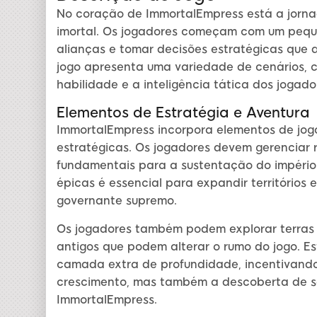
No coração de ImmortalEmpress está a jorna
imortal. Os jogadores começam com um peque
alianças e tomar decisões estratégicas que 
jogo apresenta uma variedade de cenários, 
habilidade e a inteligência tática dos jogado
Elementos de Estratégia e Aventura
ImmortalEmpress incorpora elementos de jog
estratégicas. Os jogadores devem gerenciar r
fundamentais para a sustentação do império.
épicas é essencial para expandir territórios 
governante supremo.
Os jogadores também podem explorar terras
antigos que podem alterar o rumo do jogo. E
camada extra de profundidade, incentivando
crescimento, mas também a descoberta de 
ImmortalEmpress.