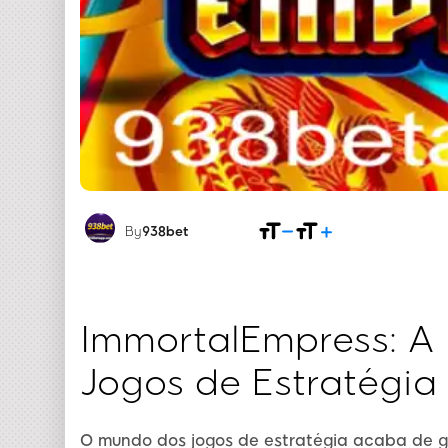
By
938bet
ImmortalEmpress: A
Jogos de Estratégia
O mundo dos jogos de estratégia acaba de 