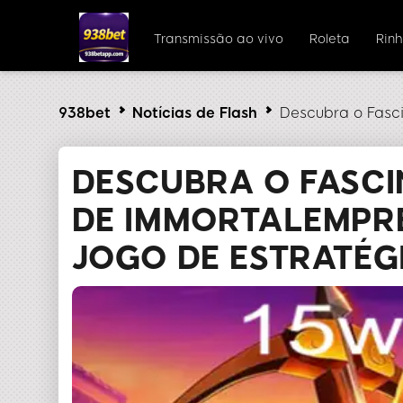
Transmissão ao vivo
Roleta
Rinh
938bet
Notícias de Flash
Descubra o Fasc
DESCUBRA O FASC
DE IMMORTALEMPR
JOGO DE ESTRATÉG