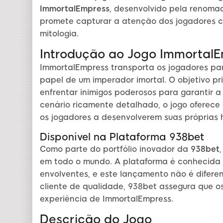
ImmortalEmpress
, desenvolvido pela renom
promete capturar a atenção dos jogadores 
mitologia.
Introdução ao Jogo Immortal
ImmortalEmpress transporta os jogadores par
papel de um imperador imortal. O objetivo pri
enfrentar inimigos poderosos para garantir 
cenário ricamente detalhado, o jogo oferece 
os jogadores a desenvolverem suas próprias 
Disponível na Plataforma 938bet
Como parte do portfólio inovador da
938bet
em todo o mundo. A plataforma é conhecida p
envolventes, e este lançamento não é diferen
cliente de qualidade, 938bet assegura que 
experiência de ImmortalEmpress.
Descrição do Jogo