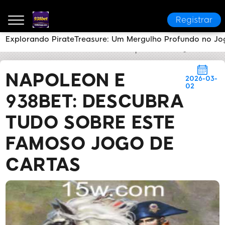
Registrar
Explorando PirateTreasure: Um Mergulho Profundo no Jo
938bet
Notícias de Flash
Napoleon e 938bet: Desc
NAPOLEON E
2026-03-
02
938BET: DESCUBRA
TUDO SOBRE ESTE
FAMOSO JOGO DE
CARTAS