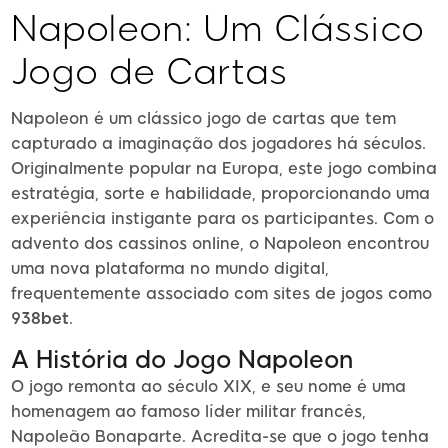
Napoleon: Um Clássico
Jogo de Cartas
Napoleon é um clássico jogo de cartas que tem
capturado a imaginação dos jogadores há séculos.
Originalmente popular na Europa, este jogo combina
estratégia, sorte e habilidade, proporcionando uma
experiência instigante para os participantes. Com o
advento dos cassinos online, o Napoleon encontrou
uma nova plataforma no mundo digital,
frequentemente associado com sites de jogos como
938bet
.
A História do Jogo Napoleon
O jogo remonta ao século XIX, e seu nome é uma
homenagem ao famoso líder militar francês,
Napoleão Bonaparte. Acredita-se que o jogo tenha