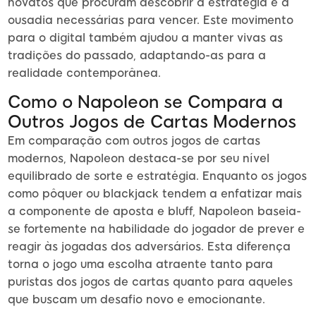
novatos que procuram descobrir a estratégia e a
ousadia necessárias para vencer. Este movimento
para o digital também ajudou a manter vivas as
tradições do passado, adaptando-as para a
realidade contemporânea.
Como o Napoleon se Compara a
Outros Jogos de Cartas Modernos
Em comparação com outros jogos de cartas
modernos, Napoleon destaca-se por seu nível
equilibrado de sorte e estratégia. Enquanto os jogos
como pôquer ou blackjack tendem a enfatizar mais
a componente de aposta e bluff, Napoleon baseia-
se fortemente na habilidade do jogador de prever e
reagir às jogadas dos adversários. Esta diferença
torna o jogo uma escolha atraente tanto para
puristas dos jogos de cartas quanto para aqueles
que buscam um desafio novo e emocionante.