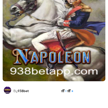
COMPARTILHAR
By
938bet