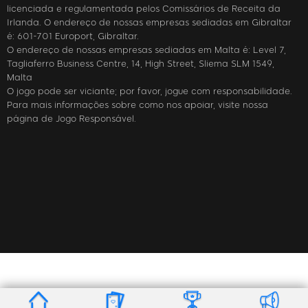
licenciada e regulamentada pelos Comissários de Receita da
Irlanda. O endereço de nossas empresas sediadas em Gibraltar
é: 601-701 Europort, Gibraltar.
O endereço de nossas empresas sediadas em Malta é: Level 7,
Tagliaferro Business Centre, 14, High Street, Sliema SLM 1549,
Malta
O jogo pode ser viciante; por favor, jogue com responsabilidade.
Para mais informações sobre como nos apoiar, visite nossa
página de Jogo Responsável.