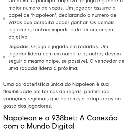
Objetivo:
O principal objetivo do jogo é ganhar o
maior número de vazas. Um jogador assume o
papel de 'Napoleon', declarando o número de
vazas que acredita poder ganhar. Os demais
jogadores tentam impedi-lo de alcançar seu
objetivo.
Jogadas:
O jogo é jogado em rodadas. Um
jogador lidera com um naipe, e os outros devem
seguir o mesmo naipe, se possível. O vencedor de
uma rodada lidera a próxima.
Uma característica única do Napoleon é sua
flexibilidade em termos de regras, permitindo
variações regionais que podem ser adaptadas ao
gosto dos jogadores.
Napoleon e o 938bet: A Conexão
com o Mundo Digital