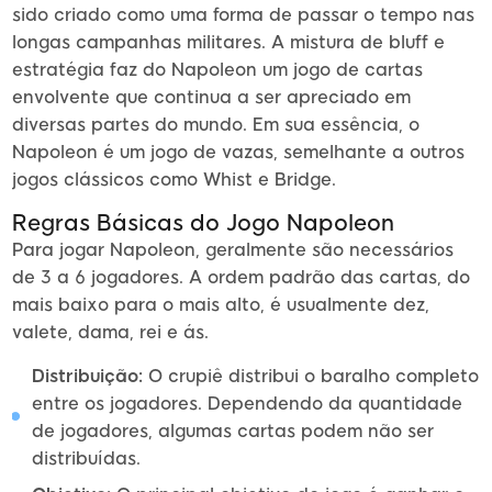
sido criado como uma forma de passar o tempo nas
longas campanhas militares. A mistura de bluff e
estratégia faz do Napoleon um jogo de cartas
envolvente que continua a ser apreciado em
diversas partes do mundo. Em sua essência, o
Napoleon é um jogo de vazas, semelhante a outros
jogos clássicos como Whist e Bridge.
Regras Básicas do Jogo Napoleon
Para jogar Napoleon, geralmente são necessários
de 3 a 6 jogadores. A ordem padrão das cartas, do
mais baixo para o mais alto, é usualmente dez,
valete, dama, rei e ás.
Distribuição:
O crupiê distribui o baralho completo
entre os jogadores. Dependendo da quantidade
de jogadores, algumas cartas podem não ser
distribuídas.