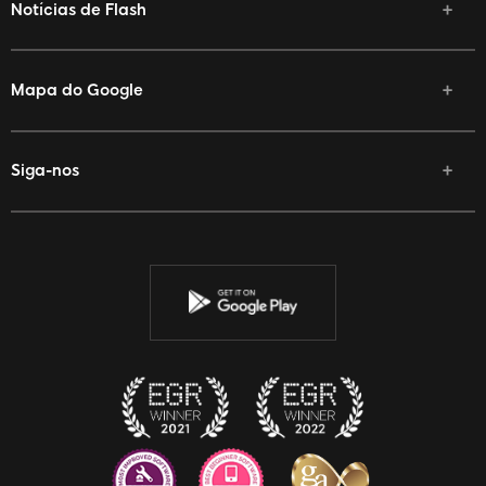
Notícias de Flash
Mapa do Google
Siga-nos
Facebook
Twitter
YouTube
Instagram
Discord
Twitch
Reddit