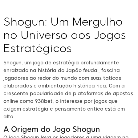
Shogun: Um Mergulho
no Universo dos Jogos
Estratégicos
Shogun, um jogo de estratégia profundamente
enraizado na história do Japão feudal, fascina
jogadores ao redor do mundo com suas táticas
elaboradas e ambientação histórica rica. Com a
crescente popularidade de plataformas de apostas
online como 938bet, o interesse por jogos que
exigem estratégia e pensamento crítico está em
alta.
A Origem do Jogo Shogun
O jogo Shogun leva os jogadores a uma viagem no