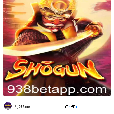
COMPARTILHAR
By
938bet