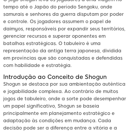
tempo até o Japão do período Sengoku, onde
samurais e senhores da guerra disputam por poder
e controle. Os jogadores assumem o papel de
daimyos, responsáveis por expandir seus territórios,
gerenciar recursos e superar oponentes em
batalhas estratégicas. O tabuleiro é uma
representação da antiga terra japonesa, dividida
em províncias que são conquistadas e defendidas
com habilidade e estratégia.
Introdução ao Conceito de Shogun
Shogun se destaca por sua ambientação autêntica
e jogabilidade complexa. Ao contrário de muitos
jogos de tabuleiro, onde a sorte pode desempenhar
um papel significativo, Shogun se baseia
principalmente em planejamento estratégico e
adaptação às condições em mudança. Cada
decisão pode ser a diferença entre a vitória e a