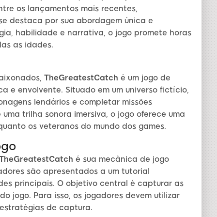
ntre os lançamentos mais recentes,
 se destaca por sua abordagem única e
ia, habilidade e narrativa, o jogo promete horas
das as idades.
paixonados,
TheGreatestCatch
é um jogo de
a e envolvente. Situado em um universo fictício,
onagens lendários e completar missões
uma trilha sonora imersiva, o jogo oferece uma
 quanto os veteranos do mundo dos games.
ogo
TheGreatestCatch
é sua mecânica de jogo
adores são apresentados a um tutorial
s principais. O objetivo central é capturar as
do jogo. Para isso, os jogadores devem utilizar
estratégias de captura.