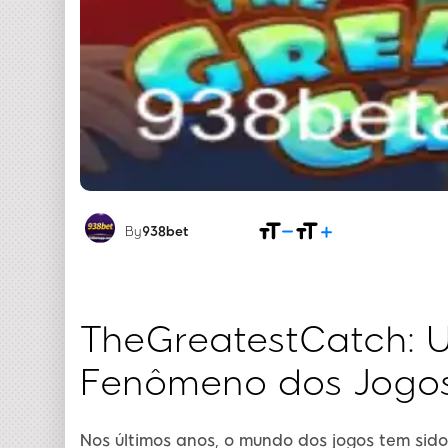
By
938bet
TheGreatestCatch: 
Fenômeno dos Jogo
Nos últimos anos, o mundo dos jogos tem si